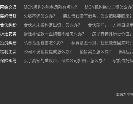
网络文娱
医疗器械出问题，怎么办？
基金怎么继承？
MCN机构的税务风险有哪些？
股票怎么继承？
MCN机构拖欠工资怎么办
民间借贷
抖音账号归谁？
欠钱不还怎么办？
朋友借钱没写借条，怎么把钱要回来
合伙纠纷
帮人担保借款，对方不还，我要承担全部责任吗？
合伙人未按约定出资，怎么办？
合伙期间，一方擅自挪
拆迁安置
和合伙人有矛盾，怎么办？
拆迁补偿款一直拖着不给怎么办？
房子有特殊历史价值
投资纠纷
私募基金暴雷怎么办？
私募基金亏损，钱还能要回来吗
福利工资
公司不发销售提成怎么办？
销售奖金怎么算？
离职后
保险纠纷
销售目标未完成，公司有权不发提成和奖金吗？
买了高额的重疾险，保险公司拒赔，怎么办？
家族信托
公司变
公司以各种理由克扣销售提成，如何维权？
被忽悠买了高额保险，可以退吗？
买了企业财产险怎么
本站为非