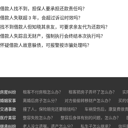
借款人找不到，担保人要承担还款责任吗？
借款人失联超 3 年，会超过诉讼时效吗？
找不到借款人但知晓其亲友，可要求亲友代为还款吗？
借款人失踪且无财产，强制执行会终结本次执行吗？
怀疑借款人故意躲债，可报警按诈骗处理吗？
房屋纠纷
租客不付房租怎么办？
租客把房子弄坏了怎么办？
实
婚姻家事
房东不退押金怎么办？
离婚后房子怎么分？
对方偷偷转移财产怎么办？
买房的定金能退吗？
买的房子
买的
交通事故
离婚了公司股权怎么处理？
撞了人，保险赔完还要赔钱吗？
离婚后财产怎么分？
车祸受伤后，康复费很
医疗美容
交通事故中，医保和对方赔偿能同时拿吗？
整容失败怎么办？
整容后身体有别的问题，怎么办？
车祸导致人
继承纠纷
医美机构宣传的与实际结果不符怎么办？
老人没立遗嘱，遗产怎么分？
私生子怎么继承？
医疗事故怎么
信托