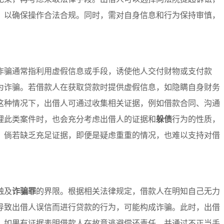
，以确保操作合法合规。同时，需对自身信息和行为保持审慎，
诈骗通常指利用虚假信息或手段，诱使他人交付财物或支付款
为诈骗。若借款人在获取贷款时提供虚假信息，如隐瞒自身财务
这种情况下，出借人可通过收集相关证据，例如借款合同、沟通
理此类案件时，也会充分考虑出借人的证据和
躲债
行为的性质，
，倘若缺乏充足证据，即便是疑虑重重的情况，也难以支持对借
触及
诈骗罪
的界限。根据相关法律规定，借款人在明知自己无力
导致出借人误信而进行贷款的行为，可能构成诈骗。此时，出借
。如果有证据表明借款人在故意逃避偿还责任，并通过不正当手