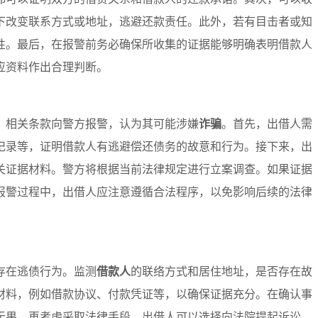
下改变联系方式或地址，逃避还款责任。此外，若有目击者或知
性。最后，在报警前务必确保所收集的证据能够明确表明借款人
应资料作出合理判断。
》相关条款向警方报警，认为其可能涉嫌
诈骗
。首先，出借人需
记录等，证明借款人有逃避偿还债务的故意和行为。接下来，出
关证据材料。警方将根据当前法律规定进行立案调查。如果证据
报警过程中，出借人应注意遵循合法程序，以免影响后续的法律
存在逃债行为。监测
借款人
的联络方式和居住地址，是否存在故
材料，例如借款协议、付款凭证等，以确保证据充分。在确认事
无果，再考虑采取法律手段。出借人可以选择向法院提起诉讼，