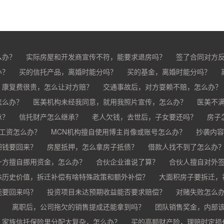
么办？
实际房屋和开发商宣传不符，能要求退房吗？
签了合同对方
办？
买的房子有问题怎么办？
买的信托产品，离婚时能分吗？
买家跳单怎么办？
买的基金，离婚时能分吗？
购买的房子有抵押怎
分？
，康复费很贵，怎么让对方赔？
交通事故后，对方耍赖不赔，怎么办？
怎么办？
车祸导致人死亡，怎么办？
医美机构未经我同意，就用我照片宣传，怎么办？
医美不
承？
疗事故怎么赔偿？
信托财产怎么继承？
手术失败怎么赔？
老人欠钱，去世后，子女要还吗？
康复治疗费用高昂，医院说只
房子
欠工资怎么办？
MCN机构擅自使用博主肖像或账号怎么办？
抄袭内容
把钱要回来？
房屋抵押，怎么拿房子抵债？
借款人找不到了怎么办
？
一方擅自挪用资金，怎么办？
合伙企业谁说了算？
合伙人擅自对外
殊历史价值，拆迁补偿有啥特殊政策和额外补偿？
大面积房子要拆迁，
能要回来吗？
投资项目未达预期收益能否要求赔偿？
对赌失败怎么
？
离职后，公司拖欠的销售提成还能拿到吗？
团队销售奖金，内部
家族信托保险里分配太复杂，怎么办？
公司变更提成和奖金制度，之前的业绩怎么算？
买的高额财产险，理赔时定损
销售提成和奖金未