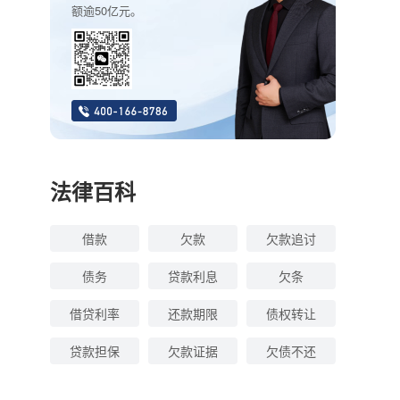
额逾50亿元。
法律百科
借款
欠款
欠款追讨
债务
贷款利息
欠条
借贷利率
还款期限
债权转让
贷款担保
欠款证据
欠债不还