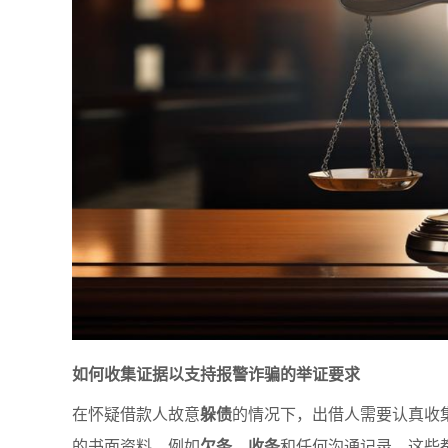
如何收集证据以支持报警诈骗的举证要求
在怀疑借款人故意
躲债
的情况下，出借人需要认真收
的书面资料，例如
欠条
、
收条
和任何沟通记录，这些