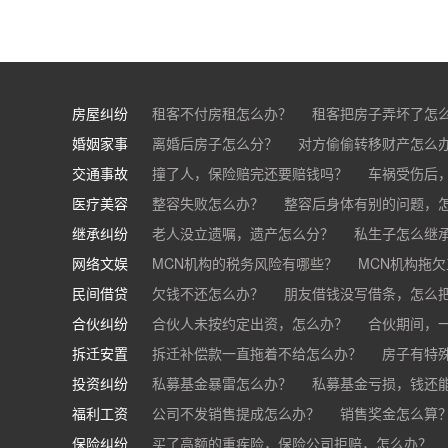
房屋纠纷
租客不付房租怎么办？
租客把房子弄坏了怎
婚姻家事
房东不退押金怎么办？
离婚后房子怎么分？
对方偷偷转移财产怎么
买房的定金能退吗？
交通事故
离婚了公司股权怎么处理？
撞了人，保险赔完还要赔钱吗？
离婚后财产怎么
车祸受伤后
医疗美容
交通事故中，医保和对方赔偿能同时拿吗？
整容失败怎么办？
整容后身体有别的问题，
继承纠纷
医美机构宣传的与实际结果不符怎么办？
老人没立遗嘱，遗产怎么分？
私生子怎么继
医
网络文娱
医疗器械出问题，怎么办？
基金怎么继承？
MCN机构的税务风险有哪些？
股票怎么继承？
MCN机构拖
民间借贷
抖音账号归谁？
欠钱不还怎么办？
朋友借钱没写借条，怎么
合伙纠纷
帮人担保借款，对方不还，我要承担全部责任吗
合伙人未按约定出资，怎么办？
合伙期间，
拆迁安置
和合伙人有矛盾，怎么办？
拆迁补偿款一直拖着不给怎么办？
房子有特
投资纠纷
私募基金暴雷怎么办？
私募基金亏损，钱还
福利工资
公司不发销售提成怎么办？
销售奖金怎么算
保险纠纷
销售目标未完成，公司有权不发提成和奖金吗？
买了高额的重疾险，保险公司拒赔，怎么办？