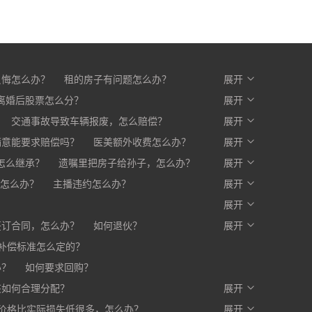
反悔怎么办？
租的房子有问题怎么办？
展开
么办？
离婚后股票怎么分？
开发商不交房怎么办?
展开
交通事故导致车辆报废，怎么赔偿？
展开
满意能要求赔偿吗？
医美额外收费怎么办？
展开
赔一部分，剩下的怎么办？
怎么继承？
遗嘱里把房子给孙子，怎么办？
展开
怎么办？
主播违约怎么办？
展开
？
展开
签订合同，怎么办？
如何退伙？
展开
补偿标准怎么定的？
办？
如何要求回购？
该如何合理分配？
展开
价格比实际损失低很多，怎么办？
写入合同，有口头约定有效吗？
展开